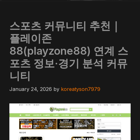
스포츠 커뮤니티 추천｜
플레이존
88(playzone88) 연계 스
포츠 정보·경기 분석 커뮤
니티
January 24, 2026
by
koreatyson7979