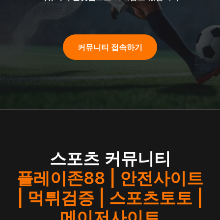
커뮤니티 접속하기
스포츠 커뮤니티
플레이존88 | 안전사이트
| 먹튀검증 | 스포츠토토 |
메이저사이트