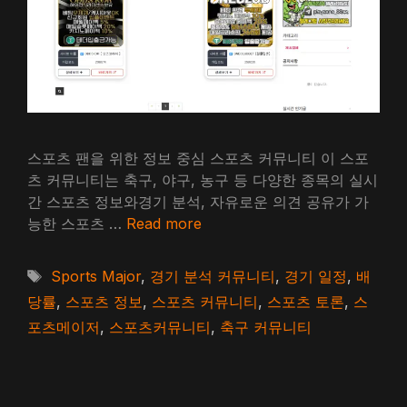
스포츠 팬을 위한 정보 중심 스포츠 커뮤니티 이 스포
츠 커뮤니티는 축구, 야구, 농구 등 다양한 종목의 실시
간 스포츠 정보와경기 분석, 자유로운 의견 공유가 가
능한 스포츠 …
Read more
Tags
Sports Major
,
경기 분석 커뮤니티
,
경기 일정
,
배
당률
,
스포츠 정보
,
스포츠 커뮤니티
,
스포츠 토론
,
스
포츠메이저
,
스포츠커뮤니티
,
축구 커뮤니티