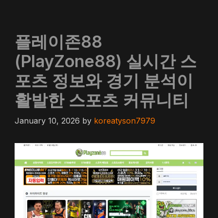
플레이존88
(PlayZone88) 실시간 스
포츠 정보와 경기 분석이
활발한 스포츠 커뮤니티
January 10, 2026
by
koreatyson7979