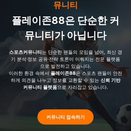
뮤니티
플레이존88은 단순한 커
뮤니티가 아닙니다
스포츠커뮤니티
는 단순한 팬들의 모임을 넘어, 최신 경
기 분석·정보 공유·전략 토론이 이뤄지는 전문 플랫폼
으로 발전하고 있습니다.
이러한 환경 속에서
플레이존88
은 스포츠 팬들이 안전
하게 의견을 나누고 정보를 교환할 수 있는
신뢰 기반
커뮤니티 플랫폼
으로 자리잡고 있습니다.
커뮤니티 접속하기