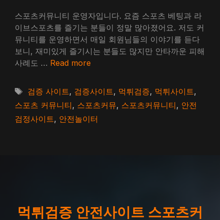
스포츠커뮤니티 운영자입니다. 요즘 스포츠 베팅과 라
이브스포츠를 즐기는 분들이 정말 많아졌어요. 저도 커
뮤니티를 운영하면서 매일 회원님들의 이야기를 듣다
보니, 재미있게 즐기시는 분들도 많지만 안타까운 피해
사례도 …
Read more
Tags
검증 사이트
,
검증사이트
,
먹튀검증
,
먹튀사이트
,
스포츠 커뮤니티
,
스포츠커뮤
,
스포츠커뮤니티
,
안전
검정사이트
,
안전놀이터
먹튀검증 안전사이트 스포츠커