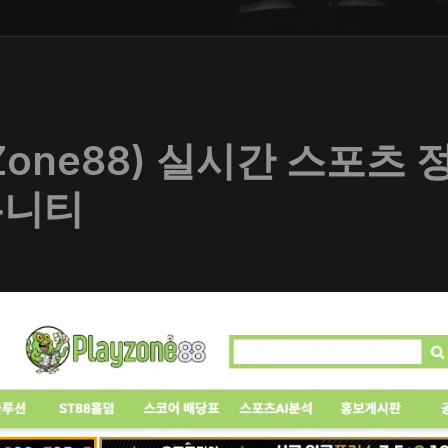
yZone88) 실시간 스포츠
뮤니티