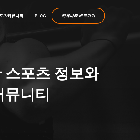
커뮤니티 바로가기
포츠커뮤니티
BLOG
시간 스포츠 정보와
커뮤니티