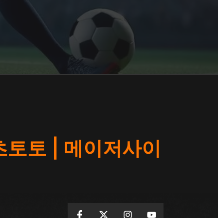
포츠토토 | 메이저사이