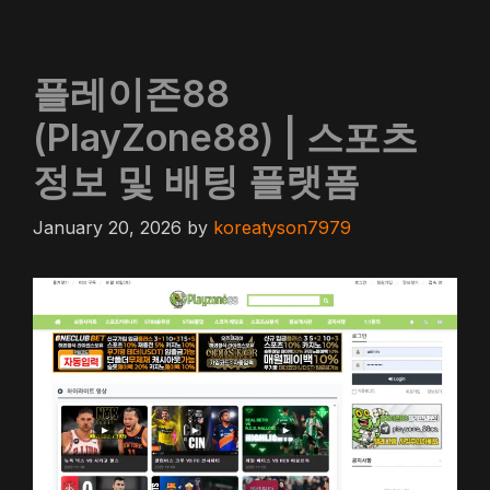
플레이존88
(PlayZone88) | 스포츠
정보 및 배팅 플랫폼
January 20, 2026
by
koreatyson7979