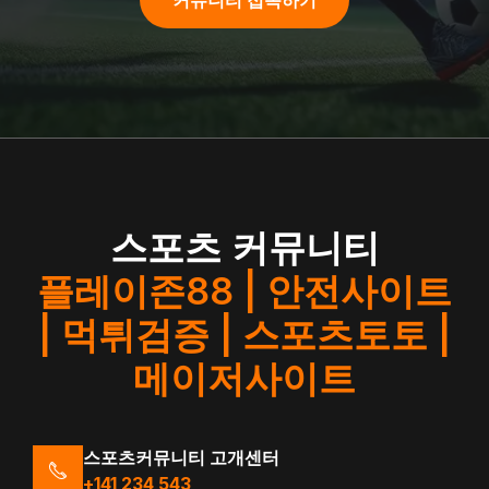
커뮤니티 접속하기
스포츠 커뮤니티
플레이존88 | 안전사이트
| 먹튀검증 | 스포츠토토 |
메이저사이트
스포츠커뮤니티 고개센터
+141 234 543