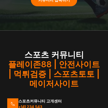
커뮤니티 접속하기
스포츠 커뮤니티
플레이존88 | 안전사이트
| 먹튀검증 | 스포츠토토 |
메이저사이트
스포츠커뮤니티 고개센터
+141 234 543