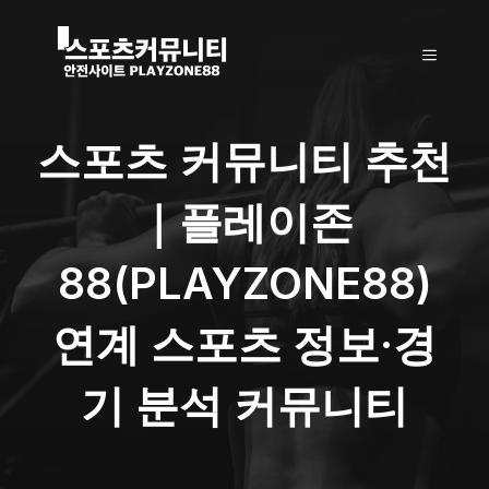
Skip
to
MENU
content
스포츠 커뮤니티 추천
｜플레이존
88(PLAYZONE88)
연계 스포츠 정보·경
기 분석 커뮤니티