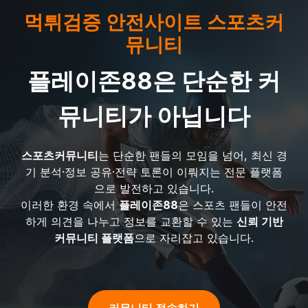
먹튀검증 안전사이트 스포츠커
뮤니티
플레이존88은 단순한 커
뮤니티가 아닙니다
스포츠커뮤니티
는 단순한 팬들의 모임을 넘어, 최신 경
기 분석·정보 공유·전략 토론이 이뤄지는 전문 플랫폼
으로 발전하고 있습니다.
이러한 환경 속에서
플레이존88
은 스포츠 팬들이 안전
하게 의견을 나누고 정보를 교환할 수 있는
신뢰 기반
커뮤니티 플랫폼
으로 자리잡고 있습니다.