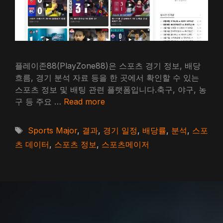
플레이존88(PlayZone88)은 스포츠 경기 정보, 배당
흐름, 경기 분석 자료 등을 한 곳에서 확인할 수 있는
스포츠 정보 및 배팅 관련 플랫폼입니다.축구, 야구, 농
구 등 주요 …
Read more
Tags
Sports Major
,
결과
,
경기 일정
,
배당률
,
분석
,
스포
츠 데이터
,
스포츠 정보
,
스포츠메이저